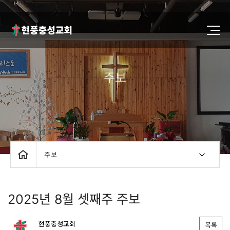
주보
주보
2025년 8월 셋째주 주보
현풍충성교회
목록